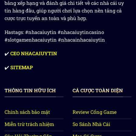
bảng xếp hạng và đánh giá chi tiết về các nhà cái uy
tín hàng đầu, giúp người chơi lựa chọn nền tảng cá
cược trực tuyến an toàn và phù hợp.
Hastags: #nhacaiuytin #nhacaiuytincasino
#slotgamenhacaiuytin #nhacainhacaiuytin
✔️
CEO NHACAIUYTIN
✔️
SITEMAP
THÔNG TIN HỮU ÍCH
CÁ CƯỢC TOÀN DIỆN
Chính sách bảo mật
Review Cổng Game
Miễn trừ trách nhiệm
So Sánh Nhà Cái