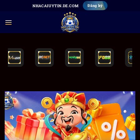
Bỏ
NHACAIUYTIN.DE.COM
Đăng ký
qua
nội
dung