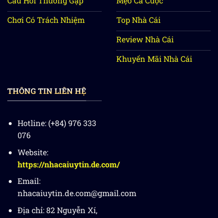
Câu Hỏi Thường Gặp
Mẹo Cá Cược
Chơi Có Trách Nhiệm
Top Nhà Cái
Review Nhà Cái
Khuyến Mãi Nhà Cái
THÔNG TIN LIÊN HỆ
Hotline: (+84) 976 333
076
Website:
https://nhacaiuytin.de.com/
Email:
nhacaiuytin.de.com@gmail.com
Địa chỉ: 82 Nguyễn Xí,