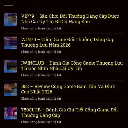
VIP79 – Sân Chơi Đổi Thưởng Đẳng Cấp Được
Nhà Cái Uy Tín Đề Cử Hàng Đầu
Chức năng bình luận bị tắt
ở
VIP79
–
WIN79 – Cổng Game Đổi Thưởng Đẳng Cấp
Sân
Thượng Lưu Năm 2026
Chơi
Chức năng bình luận bị tắt
ở
Đổi
WIN79
Thưởng
–
IWINCLUB – Đánh Giá Cổng Game Thượng Lưu
Đẳng
Cổng
Cấp
Từ Góc Nhìn Nhà Cái Uy Tín
Game
Được
Chức năng bình luận bị tắt
ở
Đổi
Nhà
IWINCLUB
Thưởng
Cái
–
B52 – Review Cổng Game Bom Tấn Và Đỉnh
Đẳng
Uy
Đánh
Cấp
Cao Nhất 2026
Tín
Giá
Thượng
Đề
Chức năng bình luận bị tắt
ở
Cổng
Lưu
Cử
B52
Game
Năm
Hàng
–
789CLUB – Đánh Giá Chi Tiết Cổng Game Đổi
Thượng
2026
Đầu
Review
Lưu
Thưởng Đẳng Cấp
Cổng
Từ
Chức năng bình luận bị tắt
ở
Game
Góc
789CLUB
Bom