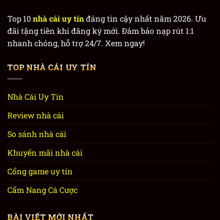
Top 10
nhà cái uy tín
đáng tin cậy nhất năm 2026. Ưu
đãi tặng tiền khi đăng ký mới. Đảm bảo nạp rút 1:1
nhanh chóng, hỗ trợ 24/7. Xem ngay!
TOP NHÀ CÁI UY TÍN
Nhà Cái Uy Tín
Review nhà cái
So sánh nhà cái
Khuyến mãi nhà cái
Cổng game uy tín
Cẩm Nang Cá Cược
BÀI VIẾT MỚI NHẤT